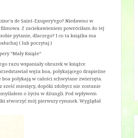
toine’a de Saint-Exupery’ego? Niedawno w
a filmowa. Z zaciekawieniem powróciłam do tej
sobie pytanie, dlaczego? I co ta książka ma
łuchaj ( lub poczytaj:)
pery “Mały Książe”
ego razu wspaniały obrazek w książce
przedstawiał węża boa, połykającego drapieżne
 boa połykają w całości schwytane zwierzęta.
z sześć miesięcy, dopóki zdobycz nie zostanie
e myślałem o życiu w dżungli. Pod wpływem
dki stworzyć mój pierwszy rysunek. Wyglądał