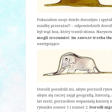
Pokazałem moje dzieło dorosłym i spytał
miałby przerażać? – odpowiedzieli dorośl
był wąż boa, który trawił słonia. Narys
mogli zrozumieć
.
Im zawsze trzeba tł
następująco:
Dorośli poradzili mi, abym porzucił rys
abym się raczej zajął geografią, histori
lat sześć, porzuciłem wspaniałą karierę
rysunku numer 1 i numer 2.
Dorośli nig