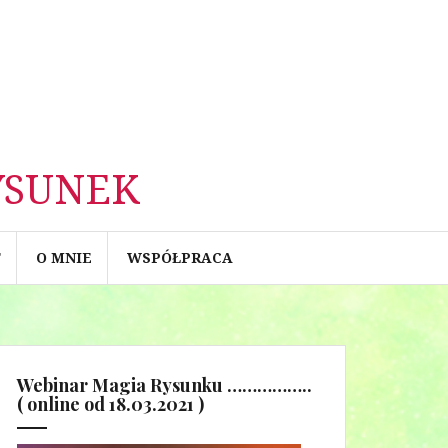
YSUNEK
T
O MNIE
WSPÓŁPRACA
Webinar Magia Rysunku ……………..
( online od 18.03.2021 )