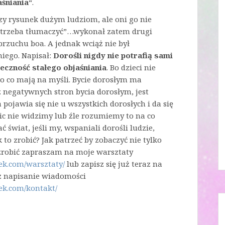
aśniania
“.
szy rysunek dużym ludziom, ale oni go nie
ze trzeba tłumaczyć”…wykonał zatem drugi
brzuchu boa. A jednak wciąż nie był
iego. Napisał:
Dorośli nigdy nie potrafią sami
eczność stałego objaśniania
. Bo dzieci nie
o co mają na myśli. Bycie dorosłym ma
z negatywnych stron bycia dorosłym, jest
a pojawia się nie u wszystkich dorosłych i da się
nic nie widzimy lub źle rozumiemy to na co
świat, jeśli my, wspaniali dorośli ludzie,
to zrobić? Jak patrzeć by zobaczyć nie tylko
o zrobić zapraszam na moje warsztaty
ek.com/warsztaty/
lub zapisz się już teraz na
ez napisanie wiadomości
ek.com/kontakt/