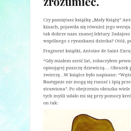
zrozumieć.
Czy pamiętasz książkę „Mały Książę” An
kinach, pojawiła się również jego wersj
tak dobrze nam znanej lektury. Zadajesz 
wspólnego z rysunkami dziecka? Otóż, pos
Fragment książki, Antoine de Saint-Excu
“Gdy miałem sześć lat, zobaczyłem pewn
opisującej puszczę dziewiczą…. Obrazek 
zwierzę…W książce było napisane: “Węże
Następnie nie mogą się ruszać i śpią prze
strawiona”. Po obejrzeniu obrazka wiel
tych myśli udało mi się przy pomocy kre
on tak: