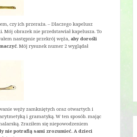
em, czy ich przeraża. – Dlaczego kapelusz
i. Mój obrazek nie przedstawiał kapelusza. To
owałem następnie przekrój węża,
aby dorośli
umaczyć
. Mój rysunek numer 2 wyglądał
owanie węży zamkniętych oraz otwartych i
ą, arytmetyką i gramatyką. W ten sposób. mając
 malarską. Zraziłem się niepowodzeniem
dy nie potrafią sami zrozumieć. A dzieci